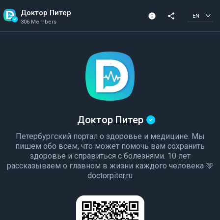
Доктор Питер
info
share
EN
306 Members
Channel info
Verified Channel
306 Members
Created In 2023
Доктор Питер
Петербургский портал о здоровье и медицине. Мы
пишем обо всем, что может помочь вам сохранить
здоровье и справиться с болезнями. 10 лет
рассказываем о главном в жизни каждого человека 🩵
doctorpiter.ru