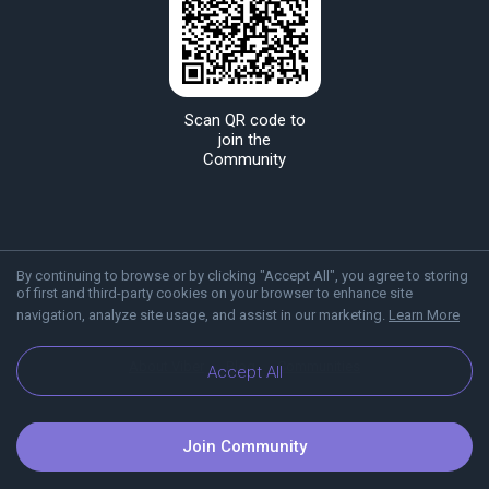
Scan QR code to
join the
Community
By continuing to browse or by clicking "Accept All", you agree to storing
of first and third-party cookies on your browser to enhance site
navigation, analyze site usage, and assist in our marketing.
Learn More
About Viber
Blog
Communities
Accept All
Join Community