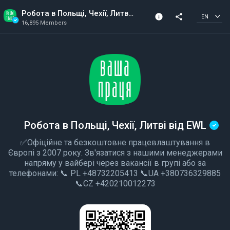
Робота в Польщі, Чехії, Литві від EWL
info
share
EN
16,895 Members
Community Info
Verified Community
16,895 Members
Created In 2022
Робота в Польщі, Чехії, Литві від EWL
✅Офіційне та безкоштовне працевлаштування в
Європі з 2007 року. Зв'язатися з нашими менеджерами
напряму у вайбері через вакансії в групі або за
телефонами: 📞 PL +48732205413 📞UA +380736329885
📞CZ +420210012273