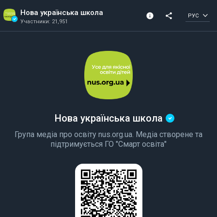
Нова українська школа
info
share
РУС
Участники: 21,951
Информация о сообществе
Проверенное 
Участники: 21,951
Создано в 2019
сообщество
Нова українська школа
Група медіа про освіту nus.org.ua. Медіа створене та
підтримується ГО "Смарт освіта"