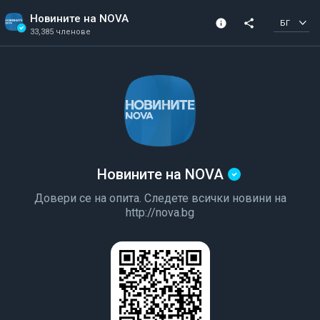
Новините на NOVA
info
share
БГ
33,385 членове
Данни за канала
Потвърден канал
33,385 членове
Създадена 2022
Новините на NOVA
Довери се на опита. Следете всички новини на
http://nova.bg