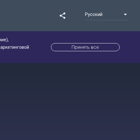
Русский
share
ие),
Принять все
маркетинговой