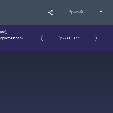
Русский
share
ие),
Принять все
маркетинговой