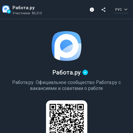
Работа.ру
info
share
РУС
Участники: 83,213
Информация о канале
Подтвержденный 
Участники: 83,213
Создано в 2020
канал
Работа.ру
Работа.ру. Официальное сообщество Работа.ру с
вакансиями и советами о работе