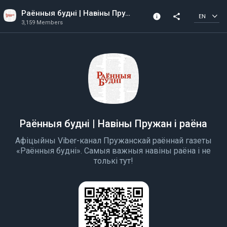
Раённыя будні | Навіны Пружан і раёна
info
share
EN
3,159 Members
Channel info
3,159 Members
Created In 2022
Раённыя будні | Навіны Пружан і раёна
Афіцыйны Viber-канал Пружанскай раённай газеты
«Раённыя будні». Самыя важныя навіны раёна і не
толькі тут!