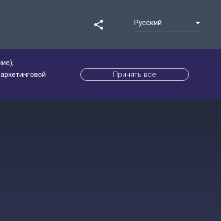
Русский
share
ие),
Принять все
маркетинговой