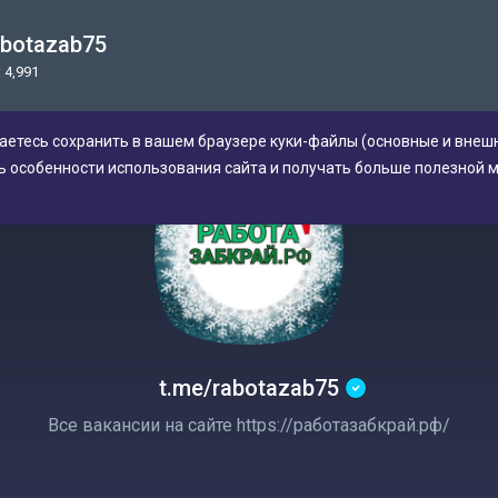
abotazab75
 4,991
аетесь сохранить в вашем браузере куки-файлы (основные и внешн
ь особенности использования сайта и получать больше полезной 
t.me/rabotazab75
Все вакансии на сайте https://работазабкрай.рф/