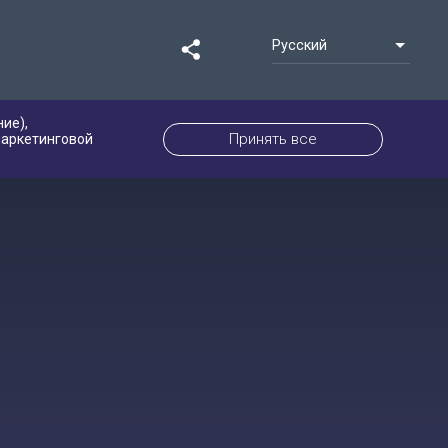
Русский
ие),
Принять все
маркетинговой