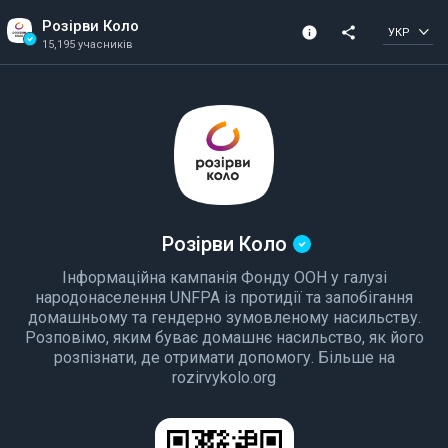
Розірви Коло
info
share
УКР
15,195 учасників
Інформація про канал
Перевірений канал
15,195 учасників
Створена в 2022 році
Розірви Коло
Інформаційна кампанія Фонду ООН у галузі
народонаселення UNFPA із протидії та запобігання
домашньому та гендерно зумовленому насильству.
Розповімо, яким буває домашнє насильство, як його
розпізнати, де отримати допомогу. Більше на
rozirvykolo.org