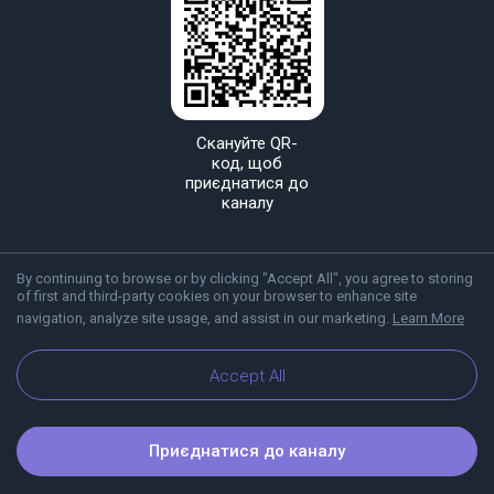
Скануйте QR-
код, щоб
приєднатися до
каналу
By continuing to browse or by clicking "Accept All", you agree to storing
of first and third-party cookies on your browser to enhance site
navigation, analyze site usage, and assist in our marketing.
Learn More
Про Viber
Блог
Accept All
Приєднатися до каналу