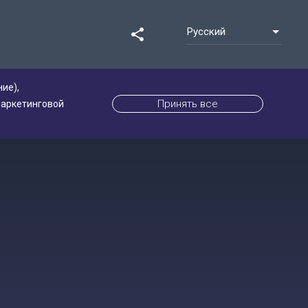
Русский
share
ие),
Принять все
маркетинговой