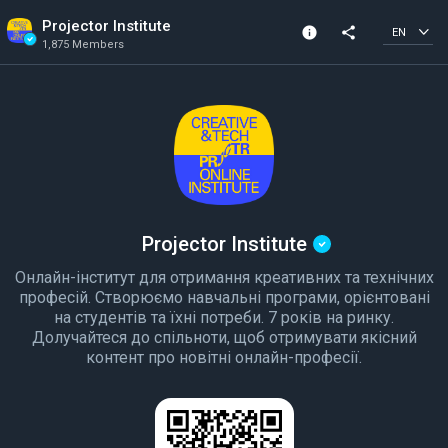
Projector Institute
info
share
EN
1,875 Members
Channel info
Verified Channel
1,875 Members
Created In 2022
Projector Institute
Онлайн-інститут для отримання креативних та технічних
професій. Створюємо навчальні програми, орієнтовані
на студентів та їхні потреби. 7 років на ринку.
Долучайтеся до спільноти, щоб отримувати якісний
контент про новітні онлайн-професії.