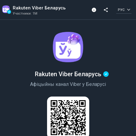
Rakuten Viber Беларусь
info
share
РУС
Участники: 1M
Информация о канале
Подтвержденный 
Участники: 1M
Создано в 2019
канал
Rakuten Viber Беларусь
Афіцыйны канал Viber у Беларусі