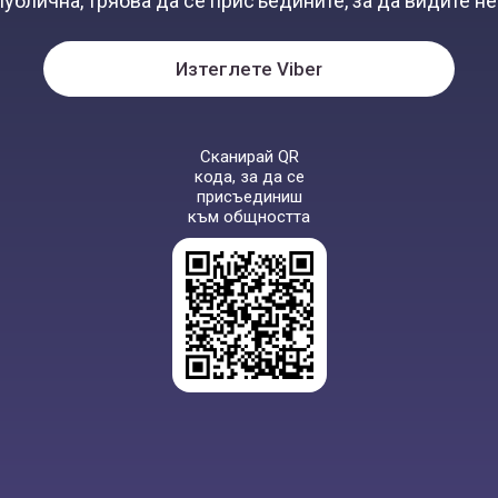
публична, трябва да се присъедините, за да видите 
Изтеглете Viber
Сканирай QR
кода, за да се
присъединиш
към общността