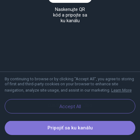
Naskenujte QR
kód a pripojte sa
ku kanálu
By continuing to browse or by clicking "Accept All", you agree to storing
of first and third-party cookies on your browser to enhance site
navigation, analyze site usage, and assist in our marketing.
Learn More
O aplikácii Viber
Blog
Accept All
Pripojiť sa ku kanálu