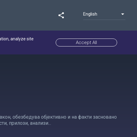
English
share
ation, analyze site
Accept All
акон, обезбедува објективно и на факти засновано
, прилози, анализи...