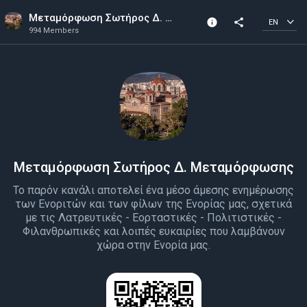
Μεταμόρφωση Σωτήρος Δ. Μεταμόρφωσης
info
share
EN
994 Members
Channel info
994 Members
Created In 2021
Μεταμόρφωση Σωτήρος Δ. Μεταμόρφωσης
Το παρόν κανάλι αποτελεί ένα μέσο άμεσης ενημέρωσης
των Ενοριτών και των φίλων της Ενορίας μας, σχετικά
με τις Λατρευτικές - Εορταστικές - Πολιτιστικές -
Φιλανθρωπικές και λοιπές ευκαιρίες που λαμβάνουν
χώρα στην Ενορία μας.