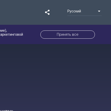
Русский
ие),
Принять все
маркетинговой