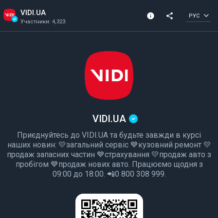
VIDI.UA
info
share
РУС
Участники: 4,323
Информация о канале
Подтвержденный 
Участники: 4,323
Создано в 2022
канал
VIDI.UA
Приєднуйтесь до VIDI.UA та будьте завжди в курсі
наших новин: 💛загальний сервіс 💙кузовний ремонт 💛
продаж запасних частин 💙страхування 💛продаж авто з
пробігом 💙продаж нових авто. Працюємо щодня з
09:00 до 18:00. 📲0 800 308 999.