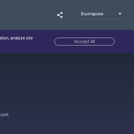
Български
share
ation, analyze site
Accept All
ция.