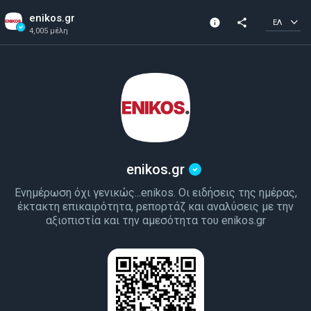
enikos.gr
info
share
ΕΛ
4,005 μέλη
Πληροφορίες Καναλιού
Επαληθευμένο Κανάλι
4,005 μέλη
Δημιουρ. το 2022
enikos.gr
Ενημέρωση όχι γενικώς...enikos. Οι ειδήσεις της ημέρας,
έκτακτη επικαιρότητα, ρεπορτάζ και αναλύσεις με την
αξιοπιστία και την αμεσότητα του enikos.gr