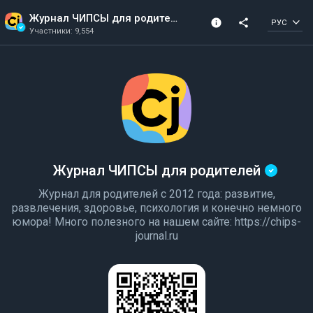
Журнал ЧИПСЫ для родителей
info
share
РУС
Участники: 9,554
Информация о канале
Подтвержденный 
Участники: 9,554
Создано в 2020
канал
Журнал ЧИПСЫ для родителей
Журнал для родителей с 2012 года: развитие,
развлечения, здоровье, психология и конечно немного
юмора! Много полезного на нашем сайте: https://chips-
journal.ru