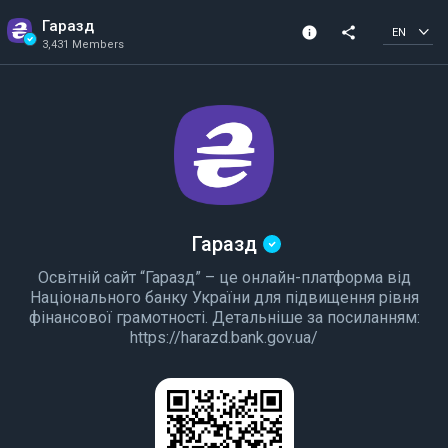
Гаразд
info
share
EN
3,431 Members
Channel info
Verified Channel
3,431 Members
Created In 2020
Гаразд
Освітній сайт “Гаразд” – це онлайн-платформа від
Національного банку України для підвищення рівня
фінансової грамотності. Детальніше за посиланням:
https://harazd.bank.gov.ua/