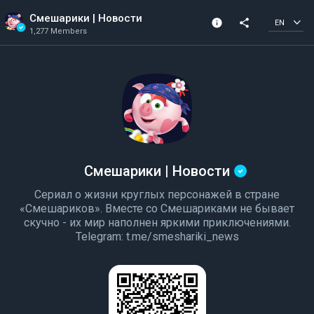
Смешарики | Новости
info
share
EN
1,277 Members
Channel info
Verified Channel
1,277 Members
Created In 2024
Смешарики | Новости
Сериал о жизни круглых персонажей в стране
«Смешариков». Вместе со Смешариками не бывает
скучно - их мир наполнен яркими приключениями.
Telegram: t.me/smeshariki_news