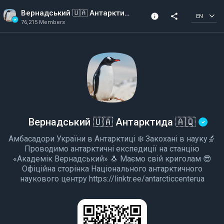
Вернадський 🇺🇦 Антарктида 🇦🇶
info
share
EN
76,215 Members
Channel info
Verified Channel
76,215 Members
Created In 2025
Вернадський 🇺🇦 Антарктида 🇦🇶
Амбасадори України в Антарктиці ❄️ Закохані в науку🔬
Проводимо антарктичні експедиції на станцію
«Академік Вернадський» 🐧 Маємо свій криголам 😎
Офіційна сторінка Національного антарктичного
наукового центру https://linktr.ee/antarcticcenterua