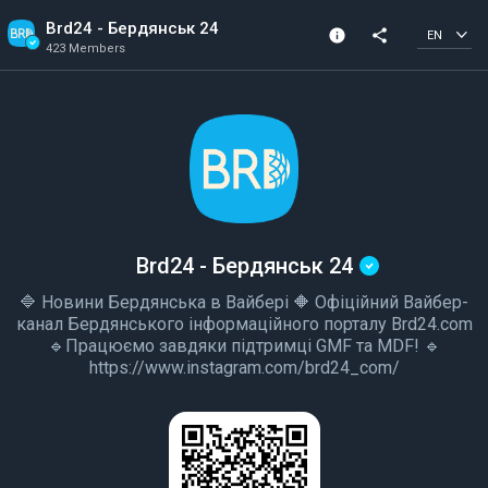
Brd24 - Бердянськ 24
info
share
EN
423 Members
Channel info
Verified Channel
423 Members
Created In 2023
Brd24 - Бердянськ 24
🔷 Новини Бердянська в Вайбері 🔶 Офіційний Вайбер-
канал Бердянського інформаційного порталу Brd24.com
🔹Працюємо завдяки підтримці GMF та MDF! 🔹
https://www.instagram.com/brd24_com/