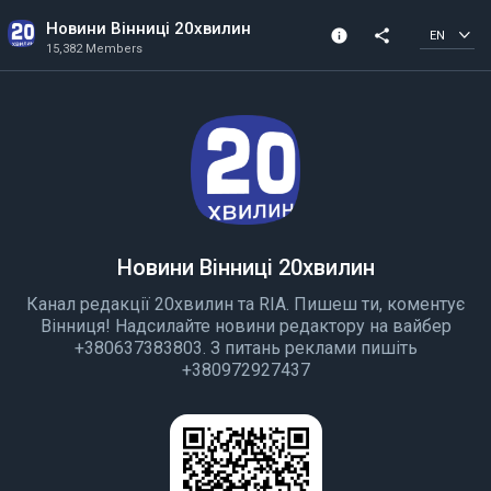
Новини Вінниці 20хвилин
info
share
EN
15,382 Members
Channel info
15,382 Members
Created In 2018
Новини Вінниці 20хвилин
Канал редакції 20хвилин та RIA. Пишеш ти, коментує
Вінниця! Надсилайте новини редактору на вайбер
+380637383803. З питань реклами пишіть
+380972927437