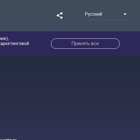
Русский
ие),
Принять все
маркетинговой