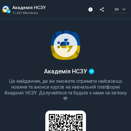
Академія НСЗУ
info
share
EN
11,421 Members
Community Info
Verified Community
11,421 Members
Created In 2021
Академія НСЗУ
Це майданчик, де ви зможете отримати найсвіжіші
новини та анонси курсів на навчальній платформі
Академії НСЗУ. Долучайтеся та будьте з нами на зв’язку
💙