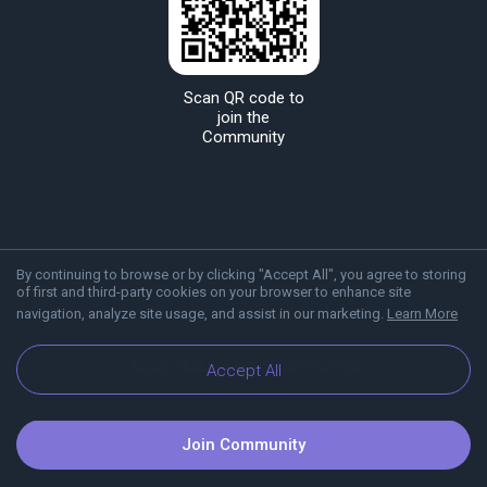
Scan QR code to
join the
Community
By continuing to browse or by clicking "Accept All", you agree to storing
of first and third-party cookies on your browser to enhance site
navigation, analyze site usage, and assist in our marketing.
Learn More
About Viber
Blog
Communities
Accept All
Join Community