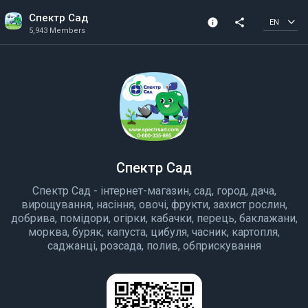
Спектр Сад
info
share
EN
5,943 Members
Channel info
5,943 Members
Created In 2019
Спектр Сад
Спектр Сад - інтернет-магазин, сад, город, дача,
вирощування, насіння, овочі, фрукти, захист рослин,
добрива, помідори, огірки, кабачки, перець, баклажани,
морква, буряк, капуста, цибуля, часник, картопля,
саджанці, розсада, полив, обприскування