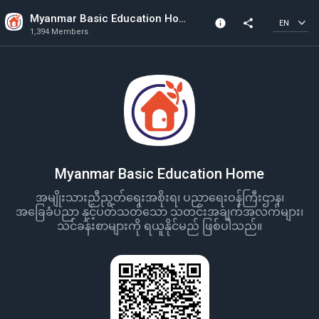
Myanmar Basic Education Home
info
share
EN
1,394 Members
Community Info
1,394 Members
Created In 2021
Myanmar Basic Education Home
အမျိုးသားညီညွတ်ရေးအစိုးရ၊ ပညာရေးဝန်ကြီးဌာန၊
အခြေခံပညာ နှင့်ပတ်သတ်သော သတင်းအချက်အလက်များ၊
သင်ခန်းစာများကို ရယူနိုင်မည် ဖြစ်ပါသည်။