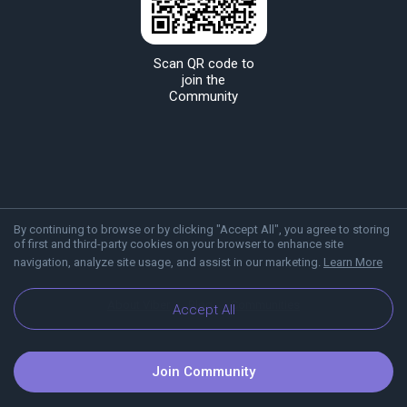
Scan QR code to
join the
Community
By continuing to browse or by clicking "Accept All", you agree to storing
of first and third-party cookies on your browser to enhance site
navigation, analyze site usage, and assist in our marketing.
Learn More
About Viber
Blog
Communities
Accept All
Join Community