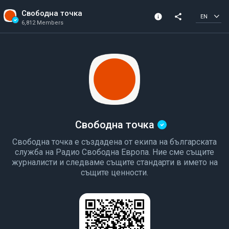
Свободна точка
info
share
EN
6,812 Members
Channel info
Verified Channel
6,812 Members
Created In 2021
Свободна точка
Свободна точка е създадена от екипа на българската
служба на Радио Свободна Европа. Ние сме същите
журналисти и следваме същите стандарти в името на
същите ценности.