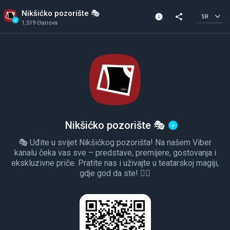
Nikšićko pozorište 🎭
info
share
SR
1,519 članova
Informacije o kanalu
Verifikovani kanal
1,519 članova
Kreirano 2025
Nikšićko pozorište 🎭
🎭 Uđite u svijet Nikšićkog pozorišta! Na našem Viber
kanalu čeka vas sve – predstave, premijere, gostovanja i
ekskluzivne priče. Pratite nas i uživajte u teatarskoj magiji,
gdje god da ste! 🤹‍♀️