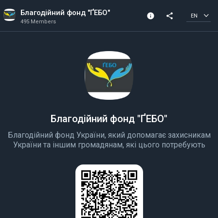
Благодійний фонд "ҐЕБО"
info
share
EN
495 Members
Channel info
495 Members
Created In 2022
Благодійний фонд "ҐЕБО"
Благодійний фонд України, який допомагає захисникам
України та іншим громадянам, які цього потребують