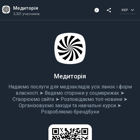
Медиторія
info
share
УКР
3,321 учасників
Інформація про канал
3,321 учасників
Створена в 2019 році
Медиторія
Надаємо послуги для медзакладів усіх ланок і форм
власності ➤ Ведемо сторінки у соцмережах ➤
Створюємо сайти ➤ Розповідаємо топ-новини ➤
Організовуємо заходи та навчальні курси ➤
Розробляємо брендбуки