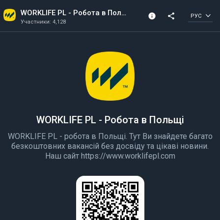
WORKLIFE PL - Робота в Польщі
info
share
РУС
Участники: 4,128
Информация о сообществе
Участники: 4,128
Создано в 2019
WORKLIFE PL - Робота в Польщі
WORKLIFE PL - робота в Польщі. Тут Ви знайдете багато
безкоштовних вакансій без досвіду та цікаві новини.
Наш сайт https://www.worklifepl.com