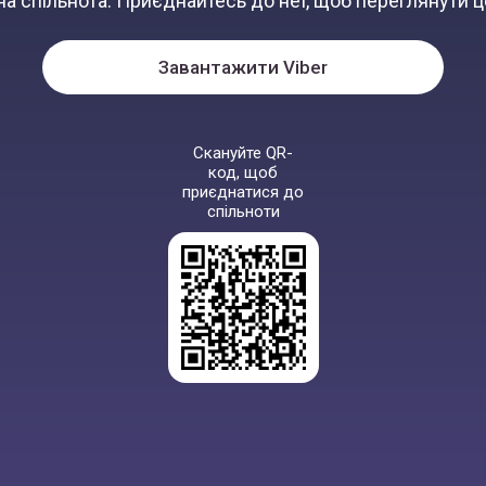
а спільнота. Приєднайтесь до неї, щоб переглянути ц
Завантажити Viber
Скануйте QR-
код, щоб
приєднатися до
спільноти