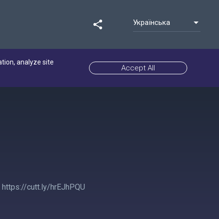
Українська
share
ation, analyze site
Accept All
ttps://cutt.ly/hrEJhPQU