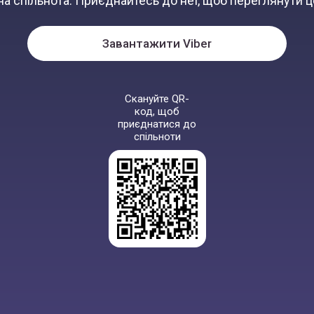
а спільнота. Приєднайтесь до неї, щоб переглянути ц
Завантажити Viber
Скануйте QR-
код, щоб
приєднатися до
спільноти