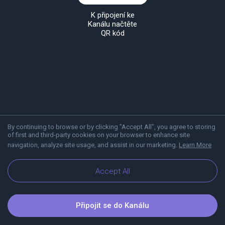
K připojení ke
Kanálu načtěte
QR kód
By continuing to browse or by clicking "Accept All", you agree to storing
of first and third-party cookies on your browser to enhance site
navigation, analyze site usage, and assist in our marketing.
Learn More
O aplikaci Viber
Blog
Accept All
Připojit se do Kanálu