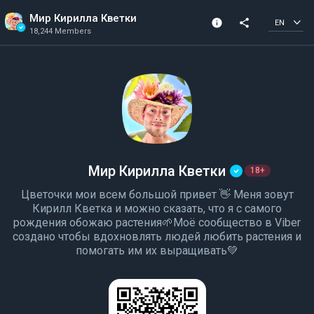
Мир Кирилла Кветки
info
share
EN
18,244 Members
Channel info
Verified Channel
18,244 Members
Created In 2022
Мир Кирилла Кветки
18+
Цветочки мои всем большой привет 👋 Меня зовут
Кирилл Кветка и можно сказать, что я с самого
рождения обожаю растения🌱Моё сообщество в Viber
создано чтобы вдохновлять людей любить растения и
помогать им их выращивать💚