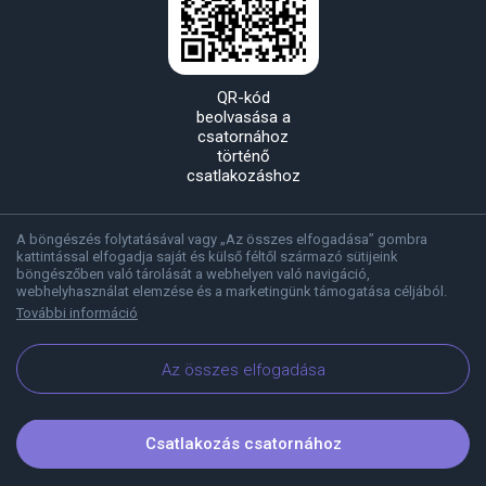
QR-kód
beolvasása a
csatornához
történő
csatlakozáshoz
A böngészés folytatásával vagy „Az összes elfogadása” gombra
kattintással elfogadja saját és külső féltől származó sütijeink
böngészőben való tárolását a webhelyen való navigáció,
webhelyhasználat elemzése és a marketingünk támogatása céljából.
További információ
Névjegy: Viber
Blog
Az összes elfogadása
Csatlakozás csatornához