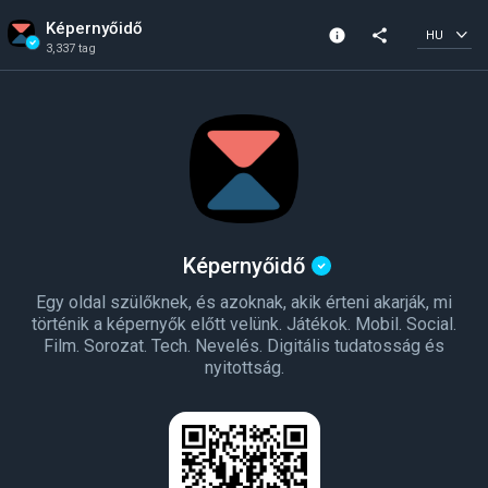
Képernyőidő
info
share
HU
3,337 tag
Csatorna infó
Ellenőrzött csatorna
3,337 tag
Létrehozva: 2026
Képernyőidő
Egy oldal szülőknek, és azoknak, akik érteni akarják, mi
történik a képernyők előtt velünk. Játékok. Mobil. Social.
Film. Sorozat. Tech. Nevelés. Digitális tudatosság és
nyitottság.