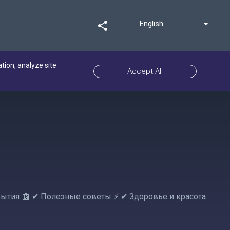
English
share
ation, analyze site
Accept All
обытия 📰 ✔ Полезные советы ⚡ ✔ Здоровье и красота