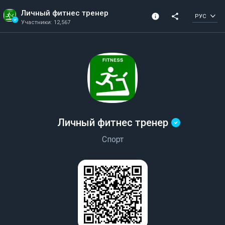
Личный фитнес тренер
info
share
РУС
Участники: 12,567
Информация о канале
Подтвержденный 
Участники: 12,567
Создано в 2018
канал
Личный фитнес тренер
Спорт