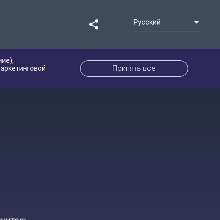
Русский
ие),
Принять все
маркетинговой