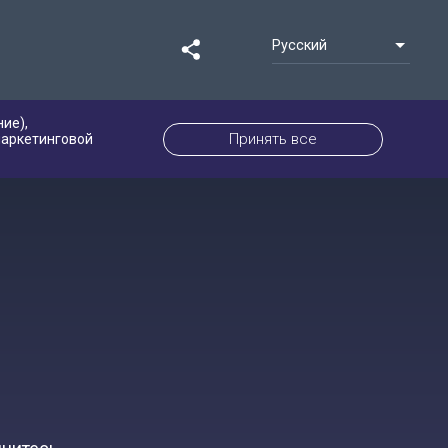
Русский
ие),
Принять все
маркетинговой