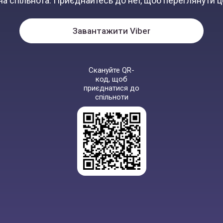
а спільнота. Приєднайтесь до неї, щоб переглянути ц
Завантажити Viber
Скануйте QR-
код, щоб
приєднатися до
спільноти