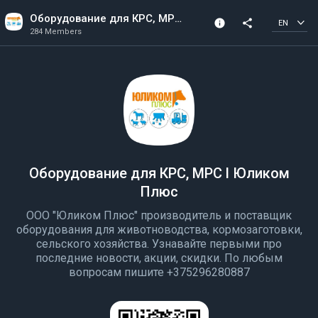
Оборудование для КРС, МРС l Юликом Плюс
info
share
EN
284 Members
Channel info
284 Members
Created In 2022
Оборудование для КРС, МРС l Юликом
Плюс
ООО "Юликом Плюс" производитель и поставщик
оборудования для животноводства, кормозаготовки,
сельского хозяйства. Узнавайте первыми про
последние новости, акции, скидки. По любым
вопросам пишите +375296280887