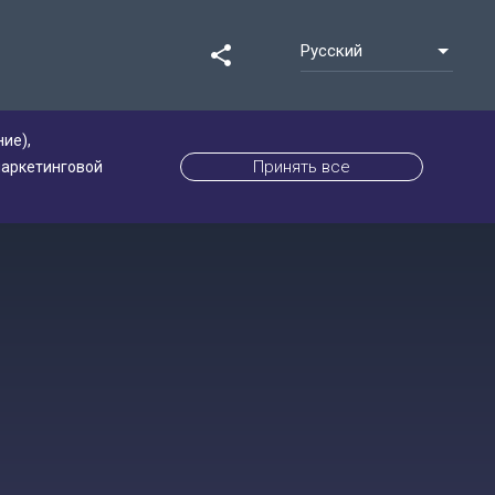
Русский
share
ие),
Принять все
маркетинговой